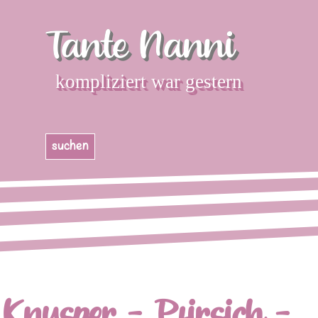
Direkt zum Seiteninhalt
Tante Nanni
kompliziert war gestern
Menü überspringen
suchen
Knusper - Pfirsich -