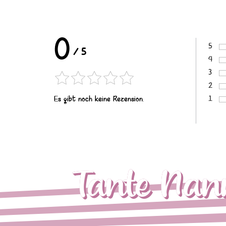
0
5
/
5
Bewer
4
Bewer
3
Bewer
2
Bewer
1
Es gibt noch keine Rezension.
Bewer
Tante Nan