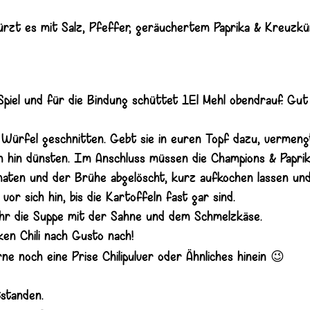
würzt es mit Salz, Pfeffer, geräuchertem Paprika & Kreuzk
piel und für die Bindung schüttet 1El Mehl obendrauf. Gut
in Würfel geschnitten. Gebt sie in euren Topf dazu, vermen
ch hin dünsten. Im Anschluss müssen die Champions & Paprik
maten und der Brühe abgelöscht, kurz aufkochen lassen un
vor sich hin, bis die Kartoffeln fast gar sind.
 ihr die Suppe mit der Sahne und dem Schmelzkäse.
ken Chili nach Gusto nach!
😉
ne noch eine Prise Chilipulver oder Ähnliches hinein
tstanden.