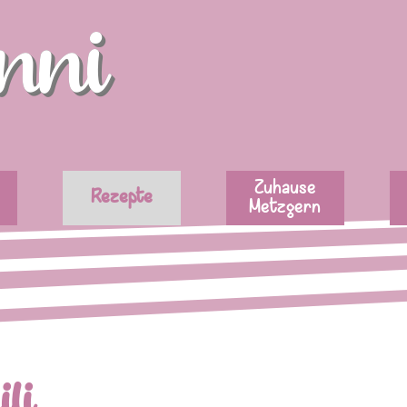
nni
Menü überspringen
Zuhause
Rezepte
Metzgern
li