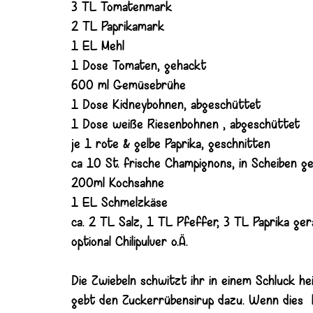
3 TL Tomatenmark
2 TL Paprikamark
1 EL Mehl
1 Dose Tomaten, gehackt
600 ml Gemüsebrühe
1 Dose Kidneybohnen, abgeschüttet
1 Dose weiße Riesenbohnen , abgeschüttet
je 1 rote & gelbe Paprika, geschnitten
ca 10 St. frische Champignons, in Scheiben g
200ml Kochsahne
1 EL Schmelzkäse
ca. 2 TL Salz, 1 TL Pfeffer, 3 TL Paprika g
optional Chilipulver o.Ä.
Die Zwiebeln schwitzt ihr in einem Schluck 
gebt den Zuckerrübensirup dazu. Wenn dies ka