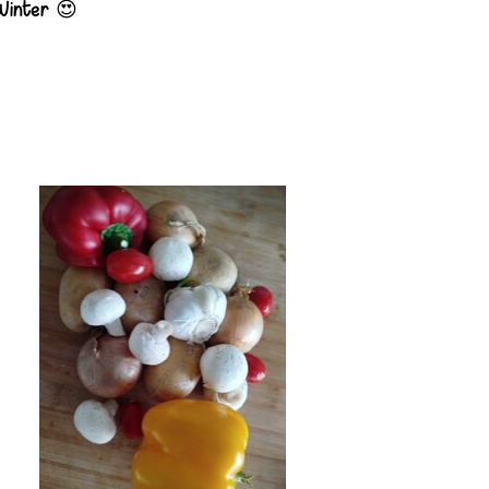
😍
 Winter