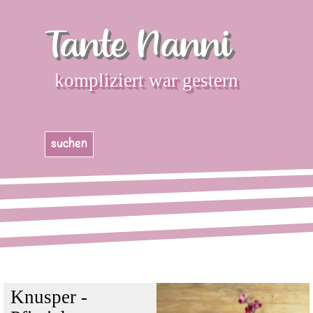
Direkt zum Seiteninhalt
Tante Nanni
kompliziert war gestern
Menü überspringen
suchen
Knusper -