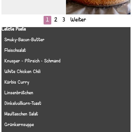
Aktuelle Seite:
1
Gehen Sie zu Seite:
2
Gehen Sie zu Seite:
3
Weiter
Block überspringen Letzte Posts
Letzte Posts
Smoky-Bacon-Butter
Fleischsalat
Knusper - Pfirsich - Schmand
White Chicken Chili
Kürbis Curry
Linsenbrötchen
Dinkelvollkorn-Toast
Maultaschen Salat
Grünkernsuppe