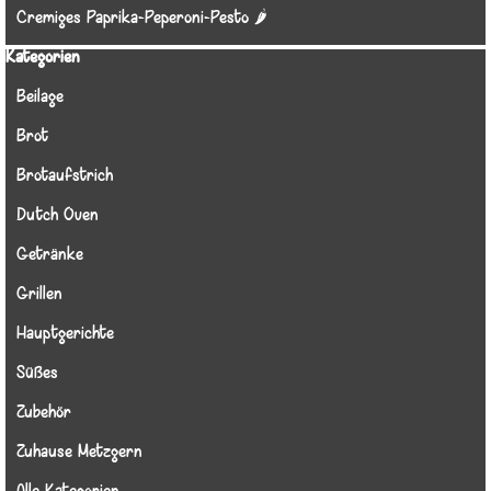
Cremiges Paprika-Peperoni-Pesto 🌶️
Block überspringen Kategorien
Kategorien
Beilage
Brot
Brotaufstrich
Dutch Oven
Getränke
Grillen
Hauptgerichte
Süßes
Zubehör
Zuhause Metzgern