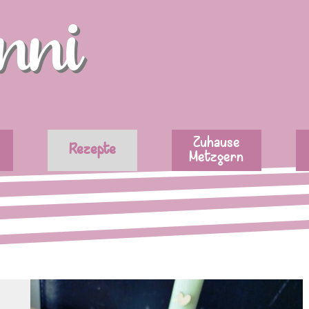
nni
Menü überspringen
Zuhause
Rezepte
Metzgern