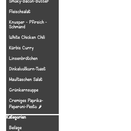
Smoky-Bacon-Butter
Fleischsalat
Knusper - Pfirsich -
Schmand
White Chicken Chili
Kürbis Curry
Linsenbrötchen
Dinkelvollkorn-Toast
Maultaschen Salat
Grünkernsuppe
Cremiges Paprika-
Peperoni-Pesto 🌶️
Block überspringen Kategorien
Kategorien
Beilage